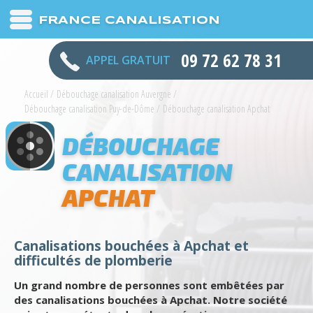
FRANCE CANALISATION
09 72 62 78 31
APPEL GRATUIT
Accueil
/
Débouchage canalisation Auvergne
/
Débouchage canalisation Puy-de-Dôme
/
Débouchage canalisation Apchat
DÉBOUCHAGE
CANALISATION
APCHAT
Canalisations bouchées à Apchat et
difficultés de plomberie
Un grand nombre de personnes sont embêtées par
des canalisations bouchées à Apchat. Notre société