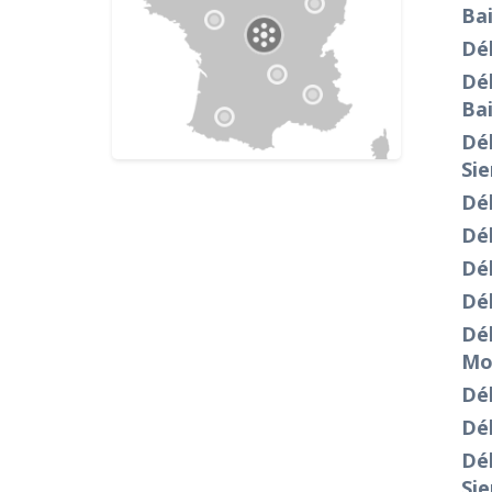
Ba
Dé
Dé
Ba
Dé
Sie
Dé
Dé
Dé
Dé
Dé
Mo
Dé
Dé
Dé
Sie