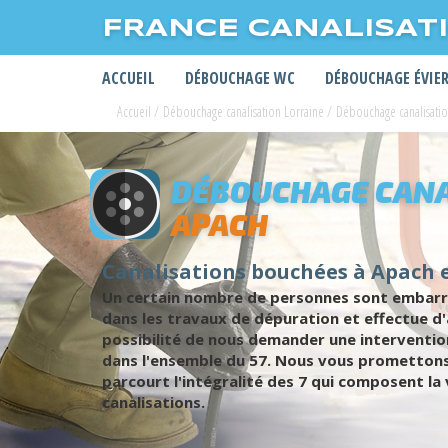
FRANCE CANALISAT
ACCUEIL
DÉBOUCHAGE WC
DÉBOUCHAGE ÉVIE
Accueil
/
Débouchage canalisation Lorraine
/
Débouchage canalisati
DÉBOUCHAGE CANA
APACH
Canalisations bouchées à Apach 
Un certain nombre de personnes sont embarras
dans les travaux de dépuration et effectue d'
possibilité de nous demander une interventi
dans l'ensemble du 57. Nous vous promettons 
parcourt l'intégralité des 7 qui composent la
canalisations.