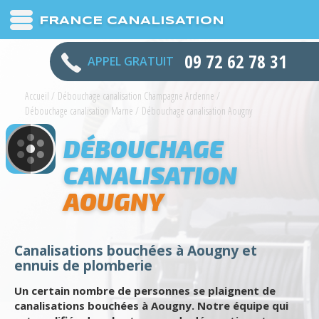
FRANCE CANALISATION
09 72 62 78 31
APPEL GRATUIT
Accueil
/
Débouchage canalisation Champagne Ardenne
/
Débouchage canalisation Marne
/
Débouchage canalisation Aougny
DÉBOUCHAGE
CANALISATION
AOUGNY
Canalisations bouchées à Aougny et
ennuis de plomberie
Un certain nombre de personnes se plaignent de
canalisations bouchées à Aougny. Notre équipe qui