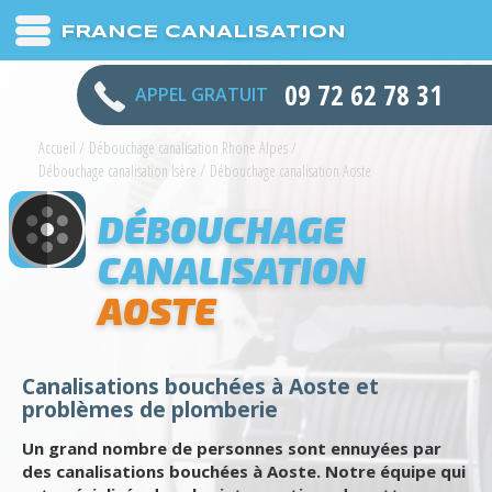
FRANCE CANALISATION
09 72 62 78 31
APPEL GRATUIT
Accueil
/
Débouchage canalisation Rhone Alpes
/
Débouchage canalisation Isère
/
Débouchage canalisation Aoste
DÉBOUCHAGE
CANALISATION
AOSTE
Canalisations bouchées à Aoste et
problèmes de plomberie
Un grand nombre de personnes sont ennuyées par
des canalisations bouchées à Aoste. Notre équipe qui