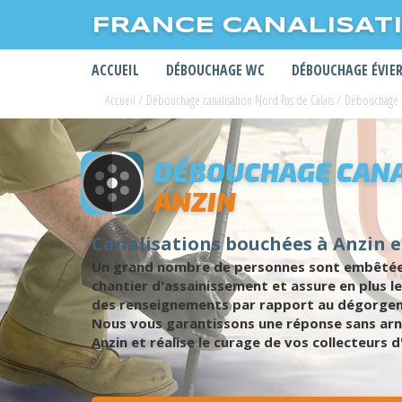
FRANCE CANALISAT
ACCUEIL
DÉBOUCHAGE WC
DÉBOUCHAGE ÉVIE
Accueil
/
Débouchage canalisation Nord Pas de Calais
/
Débouchage c
DÉBOUCHAGE CANA
ANZIN
Canalisations bouchées à Anzin et
Un grand nombre de personnes sont embêtées p
chantier d'assainissement et assure en plus 
des renseignements par rapport au dégorgemen
Nous vous garantissons une réponse sans arna
Anzin et réalise le curage de vos collecteurs