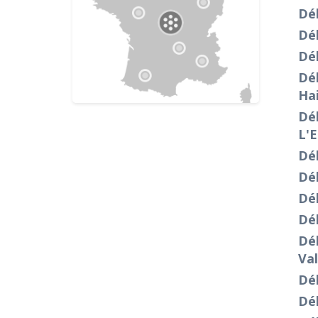
Dé
Dé
Déb
Dé
Ha
Dé
L'E
Dé
Dé
Dé
Dé
Dé
Va
Dé
Dé