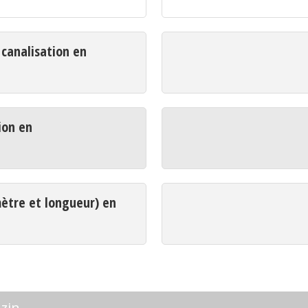
analisation en
ion en
mètre et longueur) en
zin