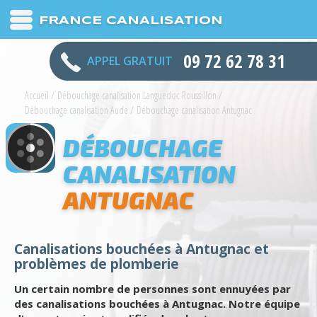
FRANCE CANALISATION
09 72 62 78 31
APPEL GRATUIT
Accueil
/
Débouchage canalisation Languedoc Roussillon
/
Débouchage canalisation Aude
/
Débouchage canalisation Antugnac
DÉBOUCHAGE
CANALISATION
ANTUGNAC
Canalisations bouchées à Antugnac et
problèmes de plomberie
Un certain nombre de personnes sont ennuyées par
des canalisations bouchées à Antugnac. Notre équipe