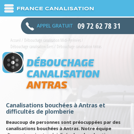
FRANCE CANALISATION
09 72 62 78 31
APPEL GRATUIT
Accueil
/
Débouchage canalisation Midi-Pyrénées
/
Débouchage canalisation Gers
/
Débouchage canalisation Antras
DÉBOUCHAGE
CANALISATION
ANTRAS
Canalisations bouchées à Antras et
difficultés de plomberie
Beaucoup de personnes sont préocuppées par des
canalisations bouchées à Antras. Notre équipe