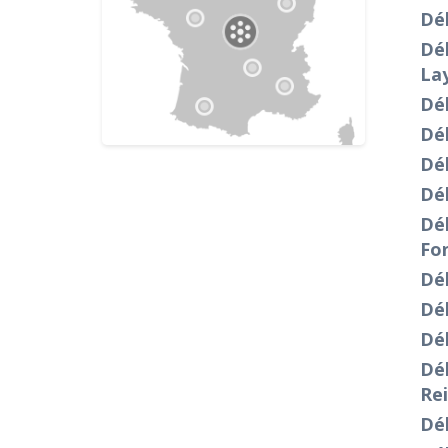
Dé
Dé
Lay
Dé
Dé
Dé
Dé
Dé
Fo
Déb
Dé
Dé
Dé
Rei
Dé