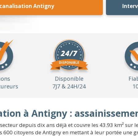
analisation Antigny
Inter
ions
Disponible
Fia
ureurs
7J7 & 24H/24
1
tion à Antigny : assainisseme
e secteur depuis dix ans déjà et couvre les 43.93 km² sur
es 600 citoyens de Antigny en mettant à leur portée une g