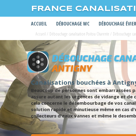
FRANCE CANALISAT
ACCUEIL
DÉBOUCHAGE WC
DÉBOUCHAGE ÉVIE
Accueil
/
Débouchage canalisation Poitou Charente
/
Débouchage can
DÉBOUCHAGE CANA
ANTIGNY
Canalisations bouchées à Antigny
Beaucoup de personnes sont embarrassées par 
assure autant les urgences de vidange et de c
cela concerne le désembourbage de vos canal
solution rapide et minutieuse même en cas d'u
collecteurs d'eaux vannes et même le desemb