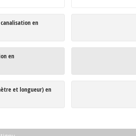
analisation en
ion en
mètre et longueur) en
tigny