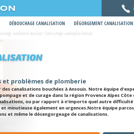
ION
R
DÉBOUCHAGE CANALISATION
DÉGORGEMENT CANALISATION
uchage canalisation Vaucluse
/
Débouchage canalisation Ansouis
LISATION
s et problèmes de plomberie
s canalisations bouchées à Ansouis. Notre équipe d'expert
 pompage et de curage dans la région Provence Alpes Côte d
analisations, ou par rapport à n'importe quel autre difficul
et minutieuse également en urgences.Notre équipe parcourt
ions et même le désengorgeage de canalisations.