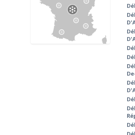
Déb
Dé
D'
Dé
D'
Dé
Dé
Dé
De
Dé
D'
Dé
Dé
Ré
Dé
Dé