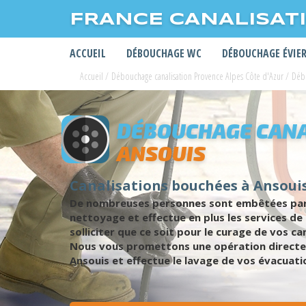
FRANCE CANALISAT
ACCUEIL
DÉBOUCHAGE WC
DÉBOUCHAGE ÉVIE
Accueil
/
Débouchage canalisation Provence Alpes Côte d'Azur
/
Débo
DÉBOUCHAGE CANA
ANSOUIS
Canalisations bouchées à Ansoui
De nombreuses personnes sont embêtées par de
nettoyage et effectue en plus les services de
solliciter que ce soit pour le curage de vos c
Nous vous promettons une opération directe 
Ansouis et effectue le lavage de vos évacuat