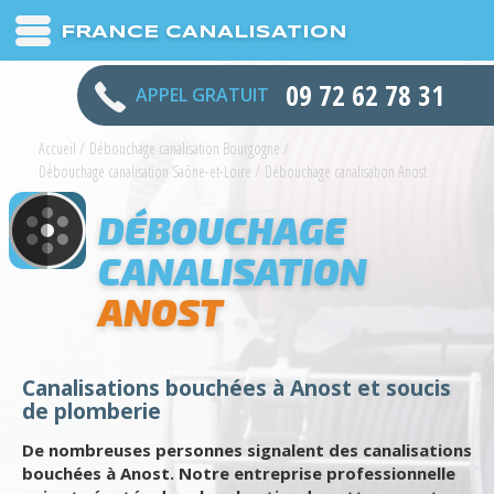
FRANCE CANALISATION
09 72 62 78 31
APPEL GRATUIT
Accueil
/
Débouchage canalisation Bourgogne
/
Débouchage canalisation Saône-et-Loire
/
Débouchage canalisation Anost
DÉBOUCHAGE
CANALISATION
ANOST
Canalisations bouchées à Anost et soucis
de plomberie
De nombreuses personnes signalent des canalisations
bouchées à Anost. Notre entreprise professionnelle