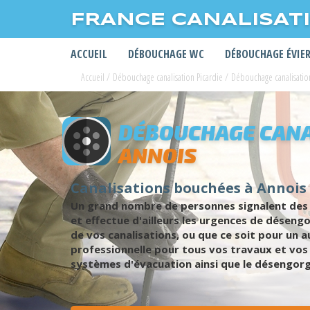
FRANCE CANALISAT
ACCUEIL
DÉBOUCHAGE WC
DÉBOUCHAGE ÉVIE
Accueil
/
Débouchage canalisation Picardie
/
Débouchage canalisatio
DÉBOUCHAGE CANA
ANNOIS
Canalisations bouchées à Annois
Un grand nombre de personnes signalent des c
et effectue d'ailleurs les urgences de désen
de vos canalisations, ou que ce soit pour un
professionnelle pour tous vos travaux et vos 
systèmes d'évacuation ainsi que le désengorg