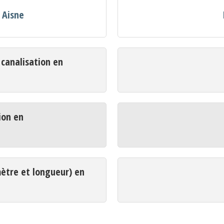
 Aisne
analisation en
ion en
mètre et longueur) en