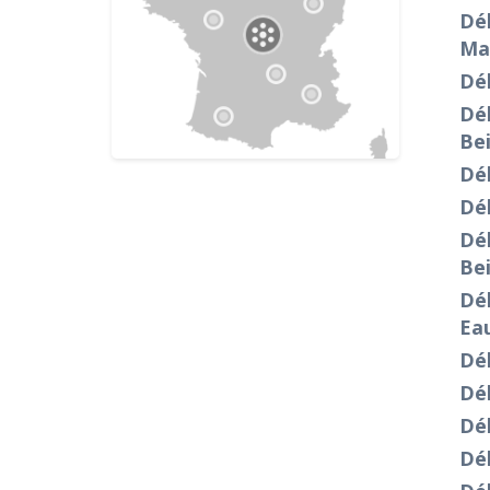
Dé
Ma
Dé
Dé
Be
Dé
Dé
Dé
Be
Dé
Ea
Dé
Dé
Dé
Dé