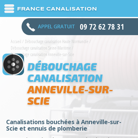
FRANCE CANALISATION
09 72 62 78 31
APPEL GRATUIT
Accueil
/
Débouchage canalisation Haute Normandie
/
Débouchage canalisation Seine-Maritime
/
Débouchage canalisation Anneville-sur-Scie
DÉBOUCHAGE
CANALISATION
ANNEVILLE-SUR-
SCIE
Canalisations bouchées à Anneville-sur-
Scie et ennuis de plomberie