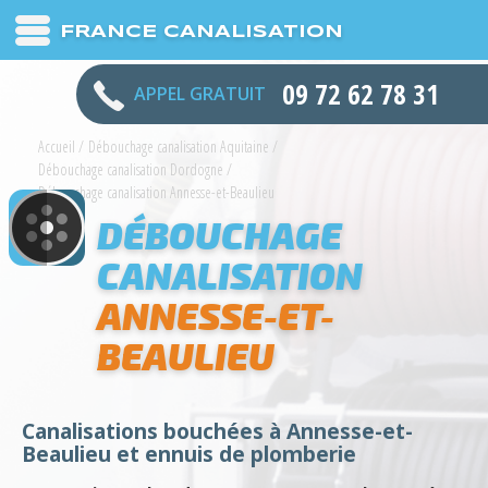
FRANCE CANALISATION
09 72 62 78 31
APPEL GRATUIT
Accueil
/
Débouchage canalisation Aquitaine
/
Débouchage canalisation Dordogne
/
Débouchage canalisation Annesse-et-Beaulieu
DÉBOUCHAGE
CANALISATION
ANNESSE-ET-
BEAULIEU
Canalisations bouchées à Annesse-et-
Beaulieu et ennuis de plomberie