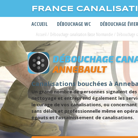
FRANCE CANALISAT
ACCUEIL
DÉBOUCHAGE WC
DÉBOUCHAGE ÉVIE
Accueil
/
Débouchage canalisation Basse Normandie
/
Débouchage ca
DÉBOUCHAGE CANA
ANNEBAULT
Canalisations bouchées à Anneba
Un grand nombre de personnes signalent des c
nettoyage et entreprend également les servic
le curage de vos canalisations, ou concernan
sans délais et professionnelle même en opérat
égouts et l'assainissement de canalisations.