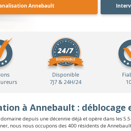
nalisation Annebault
Inter
ions
Disponible
Fia
ureurs
7J7 & 24H/24
1
tion à Annebault : déblocage 
e domaine depuis une décennie déjà et opère dans les 5.
er, nous nous occupons des 400 résidents de Annebault e