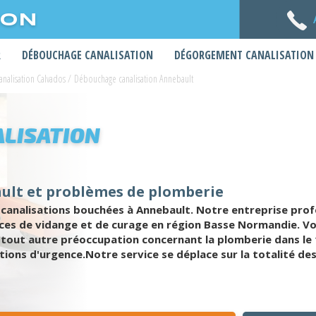
ION
R
DÉBOUCHAGE CANALISATION
DÉGORGEMENT CANALISATION
nalisation Calvados
/
Débouchage canalisation Annebault
LISATION
ult et problèmes de plomberie
analisations bouchées à Annebault. Notre entreprise profes
es de vidange et de curage en région Basse Normandie. Vou
t tout autre préoccupation concernant la plomberie dans l
ions d'urgence.Notre service se déplace sur la totalité de