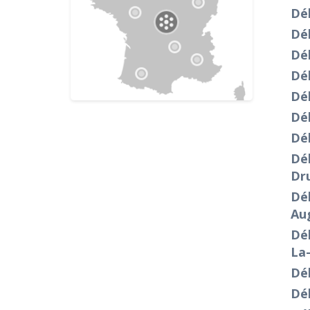
Dé
Dé
Dé
Dé
Dé
Déb
Dé
Dé
Dr
Dé
Au
Dé
La-
Dé
Déb