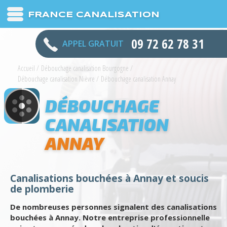
FRANCE CANALISATION
09 72 62 78 31
APPEL GRATUIT
Accueil
/
Débouchage canalisation Bourgogne
/
Débouchage canalisation Nièvre
/
Débouchage canalisation Annay
DÉBOUCHAGE
CANALISATION
ANNAY
Canalisations bouchées à Annay et soucis
de plomberie
De nombreuses personnes signalent des canalisations
bouchées à Annay. Notre entreprise professionnelle