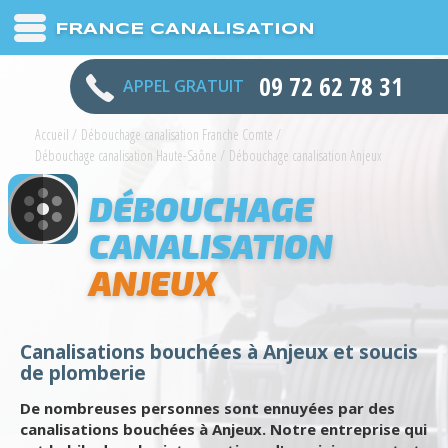
FRANCE CANALISATION
09 72 62 78 31
APPEL GRATUIT
Accueil
/
Débouchage canalisation Franche Comte
/
Débouchage canalisation Haute-Saône
/
Débouchage canalisation Anjeux
DÉBOUCHAGE
CANALISATION
ANJEUX
Canalisations bouchées à Anjeux et soucis
de plomberie
De nombreuses personnes sont ennuyées par des
canalisations bouchées à Anjeux. Notre entreprise qui