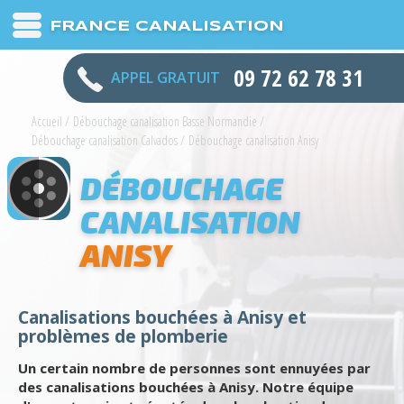
FRANCE CANALISATION
09 72 62 78 31
APPEL GRATUIT
Accueil
/
Débouchage canalisation Basse Normandie
/
Débouchage canalisation Calvados
/
Débouchage canalisation Anisy
DÉBOUCHAGE
CANALISATION
ANISY
Canalisations bouchées à Anisy et
problèmes de plomberie
Un certain nombre de personnes sont ennuyées par
des canalisations bouchées à Anisy. Notre équipe