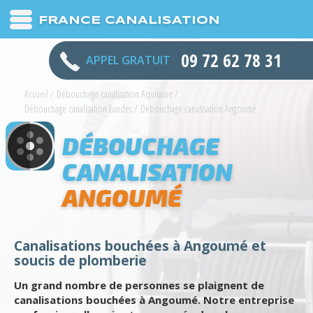
FRANCE CANALISATION
09 72 62 78 31
APPEL GRATUIT
Accueil
/
Débouchage canalisation Aquitaine
/
Débouchage canalisation Landes
/
Débouchage canalisation Angoumé
DÉBOUCHAGE
CANALISATION
ANGOUMÉ
Canalisations bouchées à Angoumé et
soucis de plomberie
Un grand nombre de personnes se plaignent de
canalisations bouchées à Angoumé. Notre entreprise