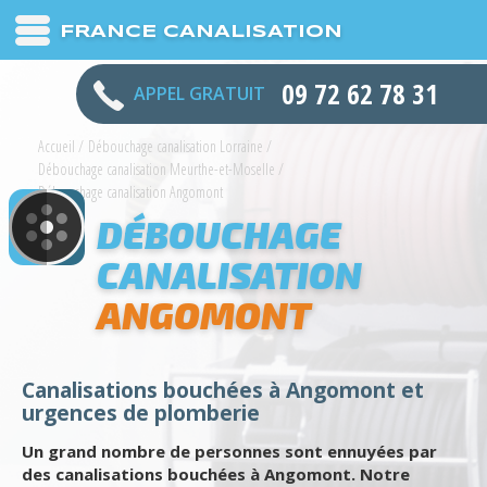
FRANCE CANALISATION
09 72 62 78 31
APPEL GRATUIT
Accueil
/
Débouchage canalisation Lorraine
/
Débouchage canalisation Meurthe-et-Moselle
/
Débouchage canalisation Angomont
DÉBOUCHAGE
CANALISATION
ANGOMONT
Canalisations bouchées à Angomont et
urgences de plomberie
Un grand nombre de personnes sont ennuyées par
des canalisations bouchées à Angomont. Notre