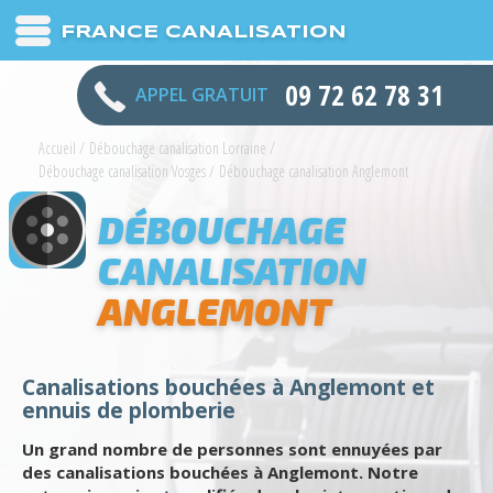
FRANCE CANALISATION
09 72 62 78 31
APPEL GRATUIT
Accueil
/
Débouchage canalisation Lorraine
/
Débouchage canalisation Vosges
/
Débouchage canalisation Anglemont
DÉBOUCHAGE
CANALISATION
ANGLEMONT
Canalisations bouchées à Anglemont et
ennuis de plomberie
Un grand nombre de personnes sont ennuyées par
des canalisations bouchées à Anglemont. Notre