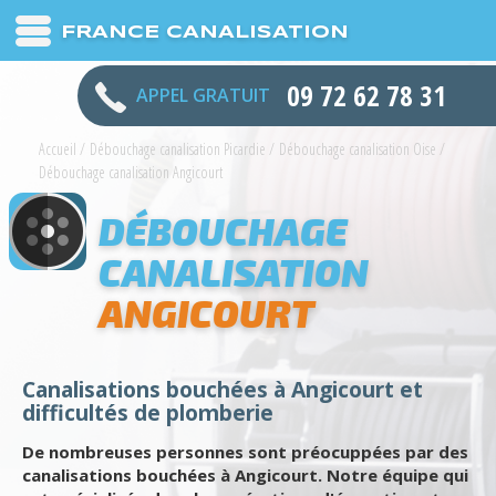
FRANCE CANALISATION
09 72 62 78 31
APPEL GRATUIT
Accueil
/
Débouchage canalisation Picardie
/
Débouchage canalisation Oise
/
Débouchage canalisation Angicourt
DÉBOUCHAGE
CANALISATION
ANGICOURT
Canalisations bouchées à Angicourt et
difficultés de plomberie
De nombreuses personnes sont préocuppées par des
canalisations bouchées à Angicourt. Notre équipe qui