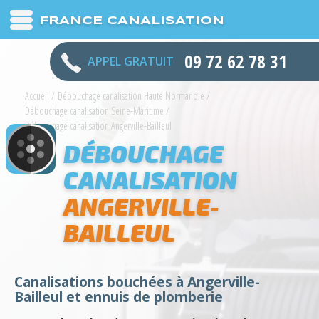
FRANCE CANALISATION
09 72 62 78 31
APPEL GRATUIT
Accueil
/
Débouchage canalisation Haute Normandie
/
Débouchage canalisation Seine-Maritime
/
Débouchage canalisation Angerville-Bailleul
DÉBOUCHAGE
CANALISATION
ANGERVILLE-
BAILLEUL
Canalisations bouchées à Angerville-
Bailleul et ennuis de plomberie