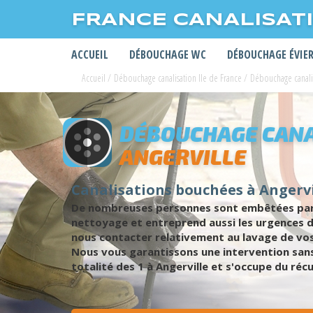
FRANCE CANALISAT
ACCUEIL
DÉBOUCHAGE WC
DÉBOUCHAGE ÉVIE
Accueil
/
Débouchage canalisation Ile de France
/
Débouchage canali
DÉBOUCHAGE CANA
ANGERVILLE
Canalisations bouchées à Angervi
De nombreuses personnes sont embêtées par d
nettoyage et entreprend aussi les urgences d
nous contacter relativement au lavage de vos
Nous vous garantissons une intervention sans
totalité des 1 à Angerville et s'occupe du ré