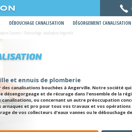
ION
R
DÉBOUCHAGE CANALISATION
DÉGORGEMENT CANALISATION
sation Essonne
/
Débouchage canalisation Angerville
LISATION
lle et ennuis de plomberie
es canalisations bouchées à Angerville. Notre société qui
e désengorgeage et de récurage dans l'ensemble de la régio
 canalisations, ou concernant un autre préoccupation conce
 arnaques et pro pour tous vos travaux et vos opérations d
curage de vos collecteurs d'eaux vannes ou le débouchage de