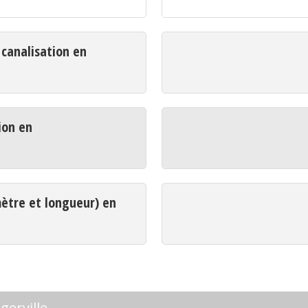
analisation en
ion en
mètre et longueur) en
erville