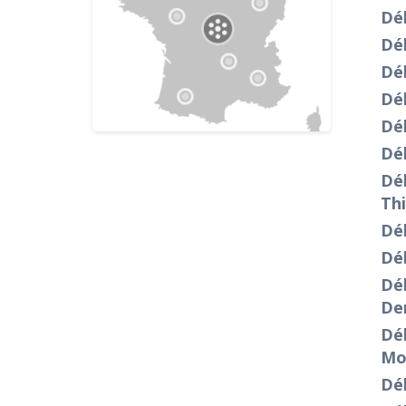
Dé
Dé
Déb
Dé
Dé
Dé
Dé
Thi
Dé
Dé
Dé
De
Dé
Mo
Dé