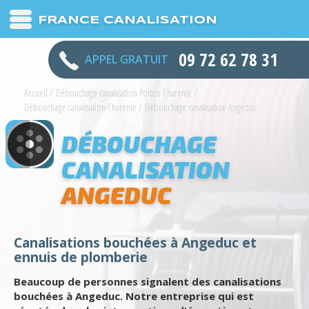
FRANCE CANALISATION
09 72 62 78 31
APPEL GRATUIT
Accueil
/
Débouchage canalisation Poitou Charente
/
Débouchage canalisation Charente
/
Débouchage canalisation Angeduc
DÉBOUCHAGE
CANALISATION
ANGEDUC
Canalisations bouchées à Angeduc et
ennuis de plomberie
Beaucoup de personnes signalent des canalisations
bouchées à Angeduc. Notre entreprise qui est