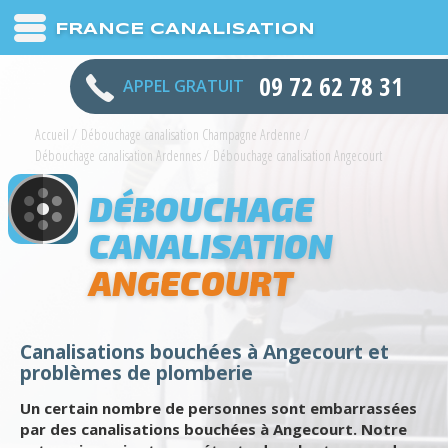
FRANCE CANALISATION
09 72 62 78 31
APPEL GRATUIT
Accueil
/
Débouchage canalisation Champagne Ardenne
/
Débouchage canalisation Ardennes
/
Débouchage canalisation Angecourt
DÉBOUCHAGE
CANALISATION
ANGECOURT
Canalisations bouchées à Angecourt et
problèmes de plomberie
Un certain nombre de personnes sont embarrassées
par des canalisations bouchées à Angecourt. Notre