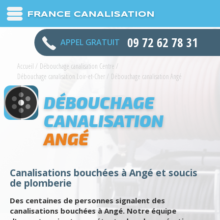
FRANCE CANALISATION
09 72 62 78 31
APPEL GRATUIT
Accueil
/
Débouchage canalisation Centre
/
Débouchage canalisation Loir-et-Cher
/
Débouchage canalisation Angé
DÉBOUCHAGE
CANALISATION
ANGÉ
Canalisations bouchées à Angé et soucis
de plomberie
Des centaines de personnes signalent des
canalisations bouchées à Angé. Notre équipe