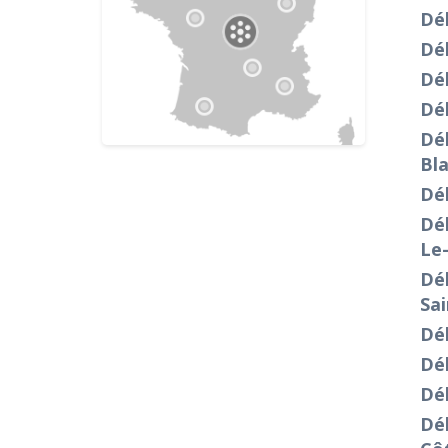
Déb
Dé
Dé
Dé
Dé
Bl
Dé
Déb
Le-
Dé
Sai
Dé
Dé
Dé
Déb