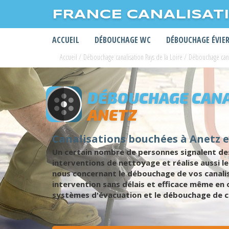
FRANCE CANALISAT
ACCUEIL
DÉBOUCHAGE WC
DÉBOUCHAGE ÉVIE
Accueil
/
Débouchage canalisation Pays de la Loire
/
Débouchage cana
DÉBOUCHAGE CANA
ANETZ
Canalisations bouchées à Anetz e
Un certain nombre de personnes signalent des
interventions de nettoyage et réalise aussi l
nous concernant le débouchage de vos canali
intervention sans délais et efficace même en 
systèmes d'évacuation et le débouchage de ca