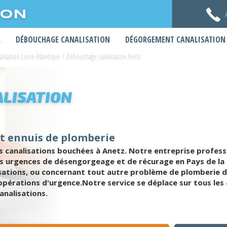
ION
R
DÉBOUCHAGE CANALISATION
DÉGORGEMENT CANALISATION
lisation Loire-Atlantique
/
Débouchage canalisation Anetz
LISATION
t ennuis de plomberie
 canalisations bouchées à Anetz. Notre entreprise profess
es urgences de désengorgeage et de récurage en Pays de la 
sations, ou concernant tout autre problème de plomberie 
opérations d'urgence.Notre service se déplace sur tous les 
nalisations.