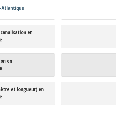
e-Atlantique
analisation en
e
ion en
e
mètre et longueur) en
e