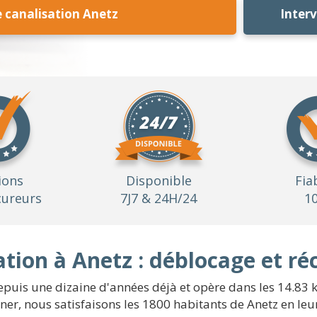
canalisation Anetz
Inter
ions
Disponible
Fia
ureurs
7J7 & 24H/24
1
tion à Anetz : déblocage et ré
epuis une dizaine d'années déjà et opère dans les 14.83 km
er, nous satisfaisons les 1800 habitants de Anetz en le