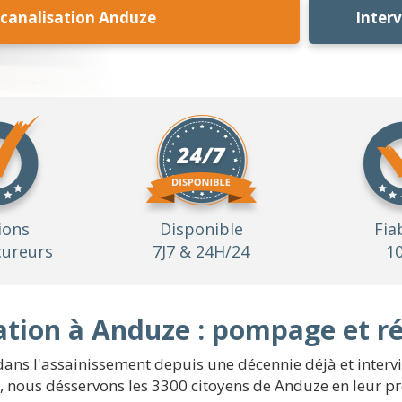
canalisation Anduze
Inter
ions
Disponible
Fia
ureurs
7J7 & 24H/24
1
tion à Anduze : pompage et r
ans l'assainissement depuis une décennie déjà et intervie
é, nous désservons les 3300 citoyens de Anduze en leur p