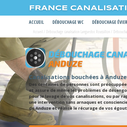
FRANCE CANALISAT
ACCUEIL
DÉBOUCHAGE WC
DÉBOUCHAGE ÉVIE
Accueil
/
Débouchage canalisation Languedoc Roussillon
/
Débouchag
DÉBOUCHAGE CANA
ANDUZE
Canalisations bouchées à Anduze 
Des centaines de personnes sont préocuppées
et assure de même les problèmes de désengorg
pour le lavage de vos canalisations, ou par 
une intervention sans arnaques et conscienci
de Anduze et réalise le récurage de vos égout