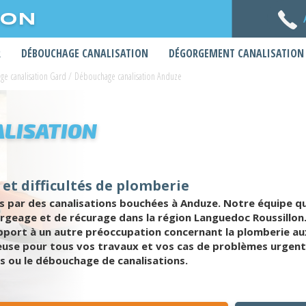
ION
R
DÉBOUCHAGE CANALISATION
DÉGORGEMENT CANALISATION
e canalisation Gard
/
Débouchage canalisation Anduze
LISATION
et difficultés de plomberie
 par des canalisations bouchées à Anduze. Notre équipe qu
eage et de récurage dans la région Languedoc Roussillon. V
rapport à un autre préoccupation concernant la plomberie a
euse pour tous vos travaux et vos cas de problèmes urgents.
s ou le débouchage de canalisations.