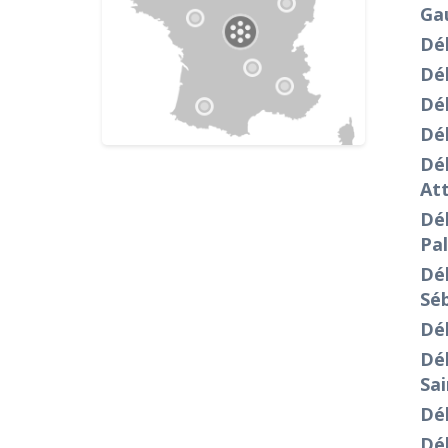
Ga
Dé
Dé
Dé
Dé
Dé
At
Déb
Pal
Dé
Séb
Dé
Dé
Sa
Dé
Dé