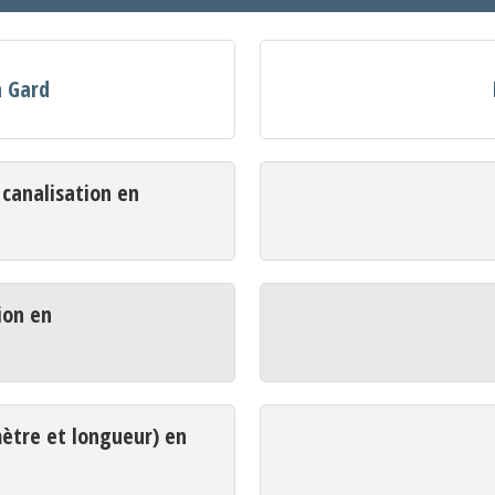
n Gard
analisation en
ion en
mètre et longueur) en