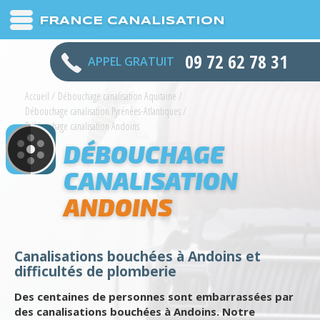
FRANCE CANALISATION
09 72 62 78 31
APPEL GRATUIT
Accueil
/
Débouchage canalisation Aquitaine
/
Débouchage canalisation Pyrénées-Atlantiques
/
Débouchage canalisation Andoins
DÉBOUCHAGE
CANALISATION
ANDOINS
Canalisations bouchées à Andoins et
difficultés de plomberie
Des centaines de personnes sont embarrassées par
des canalisations bouchées à Andoins. Notre