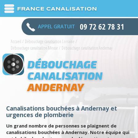
FRANCE CANALISATION
09 72 62 78 31
APPEL GRATUIT
Accueil
/
Débouchage canalisation Lorraine
/
Débouchage canalisation Meuse
/
Débouchage canalisation Andernay
DÉBOUCHAGE
CANALISATION
ANDERNAY
Canalisations bouchées à Andernay et
urgences de plomberie
Un grand nombre de personnes se plaignent de
canalisations bouchées à Andernay. Notre équipe qui