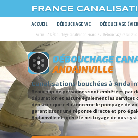
FRANCE CANALISAT
ACCUEIL
DÉBOUCHAGE WC
DÉBOUCHAGE ÉVIE
Accueil
/
Débouchage canalisation Picardie
/
Débouchage canalisat
DÉBOUCHAGE CANA
ANDAINVILLE
Canalisations bouchées à Andain
Beaucoup de personnes sont embêtées par des
dépuration et assure également les services
déplacer que cela concerne le pompage de vos 
garantissons une réponse directe et pro égal
Andainville et opère le nettoyage de vos sys