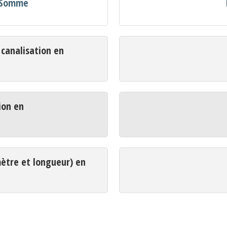
n Somme
analisation en
ion en
mètre et longueur) en