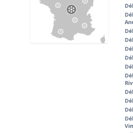
Dé
Dé
And
Dé
Dé
Dé
Dé
Dé
Dé
Riv
Dé
Dé
Dé
Dé
Vi