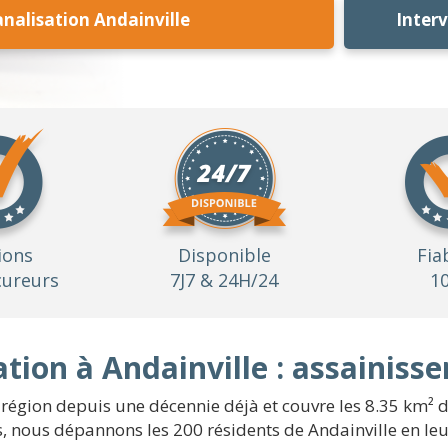
alisation Andainville
Inter
ions
Disponible
Fia
ureurs
7J7 & 24H/24
1
tion à Andainville : assainiss
 région depuis une décennie déjà et couvre les 8.35 km² de 
fs, nous dépannons les 200 résidents de Andainville en 