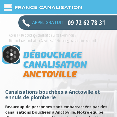
FRANCE CANALISATION
09 72 62 78 31
APPEL GRATUIT
Accueil
/
Débouchage canalisation Basse Normandie
/
Débouchage canalisation Calvados
/
Débouchage canalisation Anctoville
DÉBOUCHAGE
CANALISATION
ANCTOVILLE
Canalisations bouchées à Anctoville et
ennuis de plomberie
Beaucoup de personnes sont embarrassées par des
canalisations bouchées à Anctoville. Notre équipe