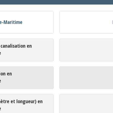
ne-Maritime
analisation en
e
ion en
e
mètre et longueur) en
e