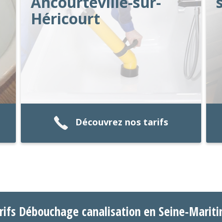
Ancourteville-sur-
Héricourt
Découvrez nos tarifs
rifs Débouchage canalisation en Seine-Marit