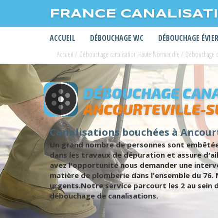
FRANCE CANALISAT
ACCUEIL
DÉBOUCHAGE WC
DÉBOUCHAGE ÉVIE
Accueil
/
Débouchage canalisation Haute Normandie
/
Débouchage ca
DÉBOUCHAGE CANA
ANCOURTEVILLE-S
Canalisations bouchées à Ancourt
Un grand nombre de personnes sont embêtées p
dans les travaux de dépuration et assure d'
avez l'opportunité nous demander une interven
matière de plomberie dans l'ensemble du 76. 
urgents.Notre service parcourt les 2 au sein 
débouchage de canalisations.