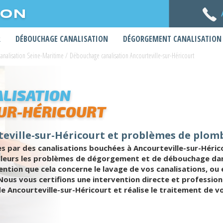
ION
R
DÉBOUCHAGE CANALISATION
DÉGORGEMENT CANALISATION
nalisation Seine-Maritime
/
Débouchage canalisation Ancourteville-sur-Héricourt
LISATION
UR-HÉRICOURT
eville-sur-Héricourt et problèmes de plom
ar des canalisations bouchées à Ancourteville-sur-Héricou
ailleurs les problèmes de dégorgement et de débouchage da
tion que cela concerne le lavage de vos canalisations, ou en
Nous vous certifions une intervention directe et professi
de Ancourteville-sur-Héricourt et réalise le traitement de 