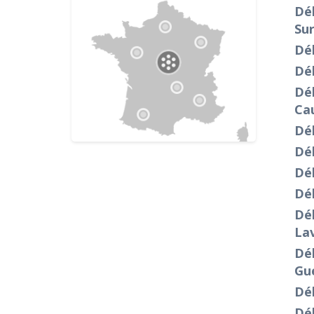
Déb
Sur
Déb
Dé
Dé
Ca
Déb
Dé
Déb
Dé
Déb
Lav
Dé
Gu
Dé
Dé