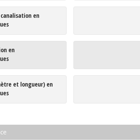
analisation en
ques
ion en
ques
mètre et longueur) en
ques
nce