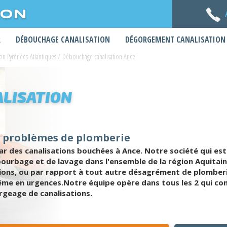
ION
R
DÉBOUCHAGE CANALISATION
DÉGORGEMENT CANALISATION
on Pyrénées-Atlantiques
/
Débouchage canalisation Ance
LISATION
t problèmes de plomberie
 des canalisations bouchées à Ance. Notre société qui est
ourbage et de lavage dans l'ensemble de la région Aquitaine
ions, ou par rapport à tout autre désagrément de plomberi
me en urgences.Notre équipe opère dans tous les 2 qui compo
rgeage de canalisations.