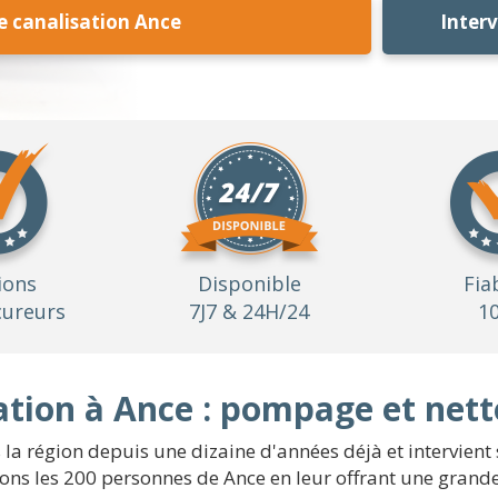
 canalisation Ance
Inter
ions
Disponible
Fia
ureurs
7J7 & 24H/24
1
tion à Ance : pompage et net
 la région depuis une dizaine d'années déjà et intervien
ns les 200 personnes de Ance en leur offrant une grande v