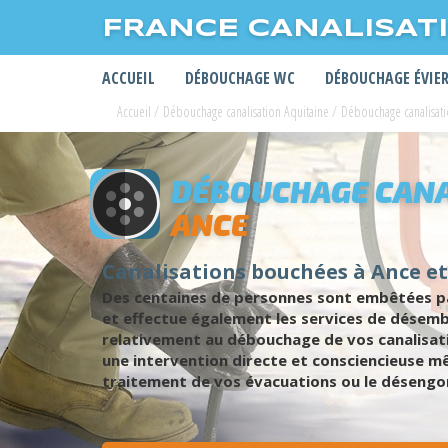
FRANCE CANALISAT
ACCUEIL
DÉBOUCHAGE WC
DÉBOUCHAGE ÉVIE
Accueil
/
Débouchage canalisation Aquitaine
/
Débouchage canalisati
DÉBOUCHAGE CANA
ANCE
Canalisations bouchées à Ance e
Des centaines de personnes sont embêtées par
et effectue également les services de désemb
relativement au débouchage de vos canalisat
une intervention directe et consciencieuse mê
traitement de vos évacuations ou le désengo