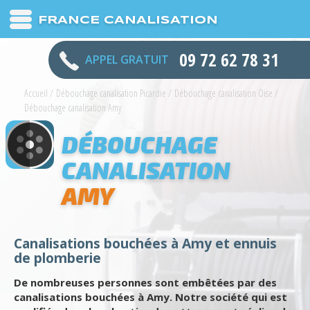
FRANCE CANALISATION
09 72 62 78 31
APPEL GRATUIT
Accueil
/
Débouchage canalisation Picardie
/
Débouchage canalisation Oise
/
Débouchage canalisation Amy
DÉBOUCHAGE
CANALISATION
AMY
Canalisations bouchées à Amy et ennuis
de plomberie
De nombreuses personnes sont embêtées par des
canalisations bouchées à Amy. Notre société qui est