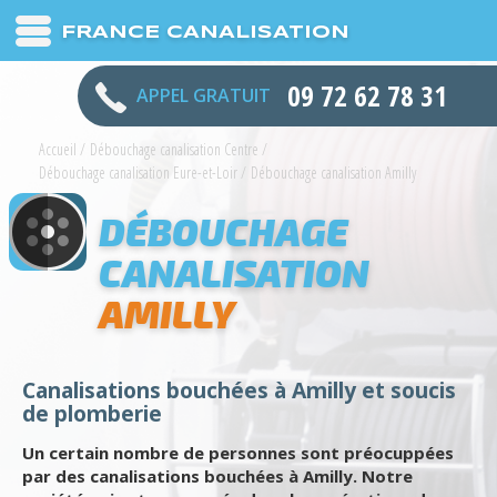
FRANCE CANALISATION
09 72 62 78 31
APPEL GRATUIT
Accueil
/
Débouchage canalisation Centre
/
Débouchage canalisation Eure-et-Loir
/
Débouchage canalisation Amilly
DÉBOUCHAGE
CANALISATION
AMILLY
Canalisations bouchées à Amilly et soucis
de plomberie
Un certain nombre de personnes sont préocuppées
par des canalisations bouchées à Amilly. Notre