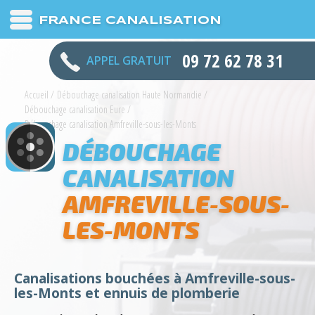
FRANCE CANALISATION
09 72 62 78 31
APPEL GRATUIT
Accueil
/
Débouchage canalisation Haute Normandie
/
Débouchage canalisation Eure
/
Débouchage canalisation Amfreville-sous-les-Monts
DÉBOUCHAGE
CANALISATION
AMFREVILLE-SOUS-
LES-MONTS
Canalisations bouchées à Amfreville-sous-
les-Monts et ennuis de plomberie