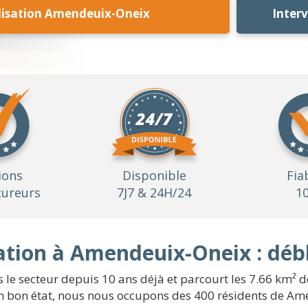
isation Amendeuix-Oneix
Inter
ions
Disponible
Fia
ureurs
7J7 & 24H/24
1
tion à Amendeuix-Oneix : déb
 le secteur depuis 10 ans déjà et parcourt les 7.66 km² d
n bon état, nous nous occupons des 400 résidents de A