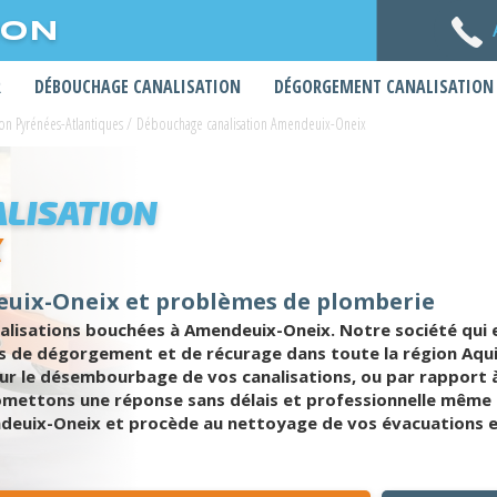
ION
R
DÉBOUCHAGE CANALISATION
DÉGORGEMENT CANALISATION
on Pyrénées-Atlantiques
/
Débouchage canalisation Amendeuix-Oneix
LISATION
X
euix-Oneix et problèmes de plomberie
alisations bouchées à Amendeuix-Oneix. Notre société qui 
s de dégorgement et de récurage dans toute la région Aqui
 le désembourbage de vos canalisations, ou par rapport à 
omettons une réponse sans délais et professionnelle même
ndeuix-Oneix et procède au nettoyage de vos évacuations et