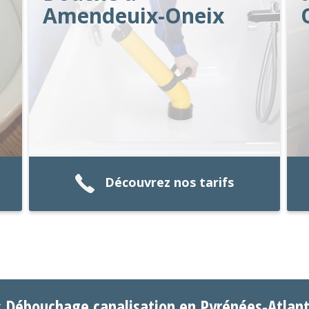
Amendeuix-Oneix
Découvrez nos tarifs
s Débouchage canalisation en Pyrénées-Atlan