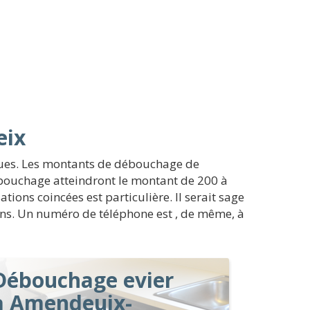
eix
ques. Les montants de débouchage de
 débouchage atteindront le montant de 200 à
ions coincées est particulière. Il serait sage
oins. Un numéro de téléphone est , de même, à
Débouchage evier
à Amendeuix-