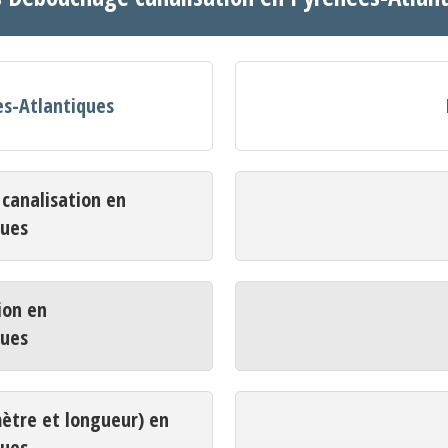
es-Atlantiques
analisation en
ques
ion en
ques
mètre et longueur) en
ques