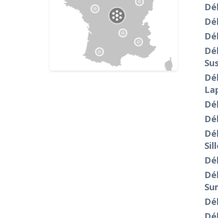
Dé
Dé
Déb
Dé
Su
Dé
La
Dé
Dé
Dé
Sil
Dé
Dé
Su
Dé
Dé