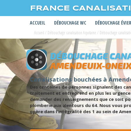
FRANCE CANALISAT
ACCUEIL
DÉBOUCHAGE WC
DÉBOUCHAGE ÉVIE
Accueil
/
Débouchage canalisation Aquitaine
/
Débouchage canalisati
DÉBOUCHAGE CANA
AMENDEUIX-ONEI
Canalisations bouchées à Amend
Des centaines de personnes signalent des can
traitement et entreprend en plus les urgence
demander des renseignements que ce soit pour
plomberie aux alentours du 64. Nous vous pr
opère dans l'intégralité des 1 au sein de Ame