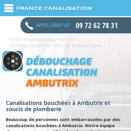
FRANCE CANALISATION
09 72 62 78 31
APPEL GRATUIT
Accueil
/
Débouchage canalisation Rhone Alpes
/
Débouchage canalisation Ain
/
Débouchage canalisation Ambutrix
DÉBOUCHAGE
CANALISATION
AMBUTRIX
Canalisations bouchées à Ambutrix et
soucis de plomberie
Beaucoup de personnes sont embarrassées par des
canalisations bouchées à Ambutrix. Notre équipe