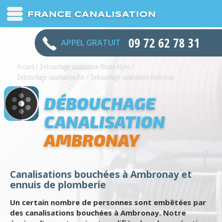
FRANCE CANALISATION
09 72 62 78 31
APPEL GRATUIT
Accueil
/
Débouchage canalisation Rhone Alpes
/
Débouchage canalisation Ain
/
Débouchage canalisation Ambronay
DÉBOUCHAGE
CANALISATION
AMBRONAY
Canalisations bouchées à Ambronay et
ennuis de plomberie
Un certain nombre de personnes sont embêtées par
des canalisations bouchées à Ambronay. Notre