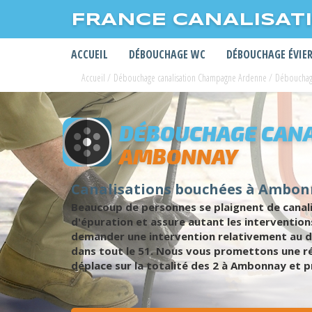
FRANCE CANALISAT
ACCUEIL
DÉBOUCHAGE WC
DÉBOUCHAGE ÉVIE
Accueil
/
Débouchage canalisation Champagne Ardenne
/
Débouchage
DÉBOUCHAGE CANA
AMBONNAY
Canalisations bouchées à Ambon
Beaucoup de personnes se plaignent de canali
d'épuration et assure autant les interventio
demander une intervention relativement au d
dans tout le 51. Nous vous promettons une ré
déplace sur la totalité des 2 à Ambonnay et 