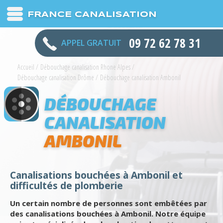
FRANCE CANALISATION
09 72 62 78 31
APPEL GRATUIT
Accueil
/
Débouchage canalisation Rhone Alpes
/
Débouchage canalisation Drôme
/
Débouchage canalisation Ambonil
DÉBOUCHAGE
CANALISATION
AMBONIL
Canalisations bouchées à Ambonil et
difficultés de plomberie
Un certain nombre de personnes sont embêtées par
des canalisations bouchées à Ambonil. Notre équipe