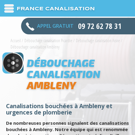
FRANCE CANALISATION
09 72 62 78 31
APPEL GRATUIT
Accueil
/
Débouchage canalisation Picardie
/
Débouchage canalisation Aisne
/
Débouchage canalisation Ambleny
DÉBOUCHAGE
CANALISATION
AMBLENY
Canalisations bouchées à Ambleny et
urgences de plomberie
De nombreuses personnes signalent des canalisations
bouchées à Ambleny. Notre équipe qui est renommée