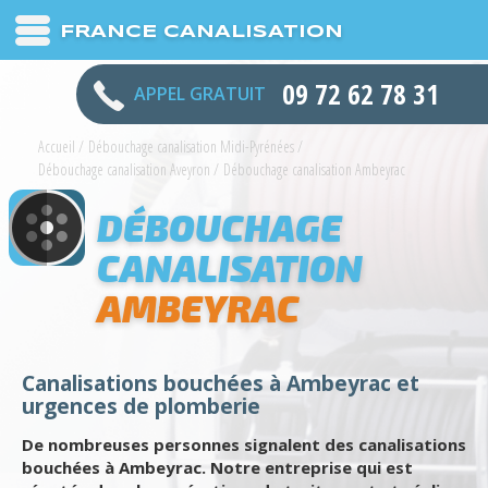
FRANCE CANALISATION
09 72 62 78 31
APPEL GRATUIT
Accueil
/
Débouchage canalisation Midi-Pyrénées
/
Débouchage canalisation Aveyron
/
Débouchage canalisation Ambeyrac
DÉBOUCHAGE
CANALISATION
AMBEYRAC
Canalisations bouchées à Ambeyrac et
urgences de plomberie
De nombreuses personnes signalent des canalisations
bouchées à Ambeyrac. Notre entreprise qui est