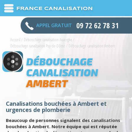
FRANCE CANALISATION
09 72 62 78 31
APPEL GRATUIT
Accueil
/
Débouchage canalisation Auvergne
/
Débouchage canalisation Puy-de-Dôme
/
Débouchage canalisation Ambert
DÉBOUCHAGE
CANALISATION
AMBERT
Canalisations bouchées à Ambert et
urgences de plomberie
Beaucoup de personnes signalent des canalisations
bouchées à Ambert. Notre équipe qui est réputée