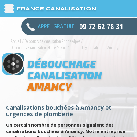
FRANCE CANALISATION
09 72 62 78 31
APPEL GRATUIT
Accueil
/
Débouchage canalisation Rhone Alpes
/
Débouchage canalisation Haute-Savoie
/
Débouchage canalisation Amancy
DÉBOUCHAGE
CANALISATION
AMANCY
Canalisations bouchées à Amancy et
urgences de plomberie
Un certain nombre de personnes signalent des
canalisations bouchées à Amancy. Notre entreprise