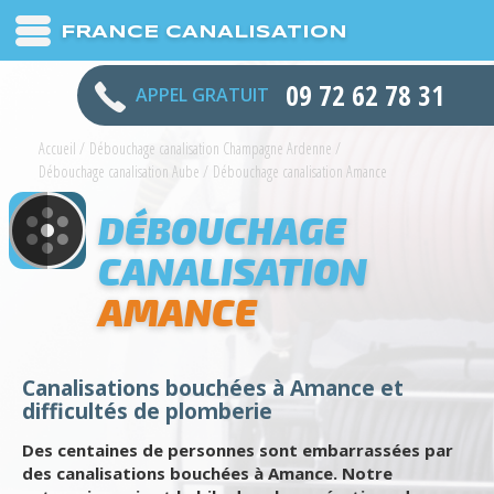
FRANCE CANALISATION
09 72 62 78 31
APPEL GRATUIT
Accueil
/
Débouchage canalisation Champagne Ardenne
/
Débouchage canalisation Aube
/
Débouchage canalisation Amance
DÉBOUCHAGE
CANALISATION
AMANCE
Canalisations bouchées à Amance et
difficultés de plomberie
Des centaines de personnes sont embarrassées par
des canalisations bouchées à Amance. Notre