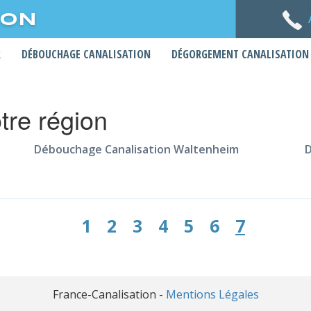
ION
R
DÉBOUCHAGE CANALISATION
DÉGORGEMENT CANALISATION
otre région
Débouchage Canalisation Waltenheim
D
1
2
3
4
5
6
7
France-Canalisation -
Mentions Légales