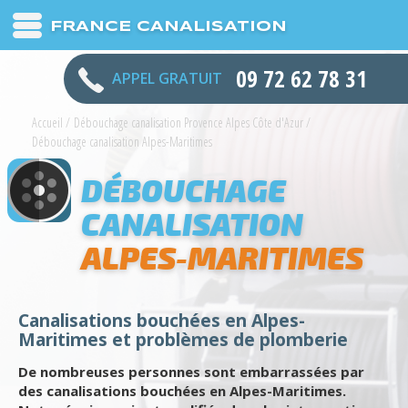
FRANCE CANALISATION
09 72 62 78 31
APPEL GRATUIT
Accueil
/
Débouchage canalisation Provence Alpes Côte d'Azur
/
Débouchage canalisation Alpes-Maritimes
DÉBOUCHAGE
CANALISATION
ALPES-MARITIMES
Canalisations bouchées en Alpes-
Maritimes et problèmes de plomberie
De nombreuses personnes sont embarrassées par
des canalisations bouchées en Alpes-Maritimes.