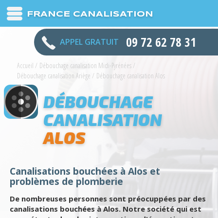
FRANCE CANALISATION
09 72 62 78 31
APPEL GRATUIT
Accueil
/
Débouchage canalisation Midi-Pyrénées
/
Débouchage canalisation Ariège
/
Débouchage canalisation Alos
DÉBOUCHAGE
CANALISATION
ALOS
Canalisations bouchées à Alos et
problèmes de plomberie
De nombreuses personnes sont préocuppées par des
canalisations bouchées à Alos. Notre société qui est